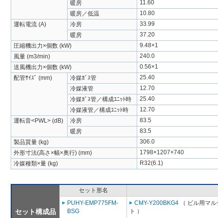
11.60
暖房
10.80
暖房／低温
33.99
運転電流 (A)
冷房
37.20
暖房
9.48×1
圧縮機出力×個数 (kW)
240.0
風量 (m3/min)
0.56×1
送風機出力×個数 (kW)
25.40
配管ｻｲｽﾞ (mm)
冷媒ｶﾞｽ管
12.70
冷媒液管
25.40
冷媒ｶﾞｽ管／構成ﾕﾆｯﾄ時
12.70
冷媒液管／構成ﾕﾆｯﾄ時
83.5
運転音<PWL> (dB)
冷房
83.5
暖房
306.0
製品質量 (kg)
1798×1207×740
外形寸法(高さ×幅×奥行) (mm)
R32(6.1)
冷媒種類×量 (kg)
セット形名
PUHY-EMP775FM-
CMY-Y200BKG4
（ ビル用マル
セット構成品
BSG
ト ）