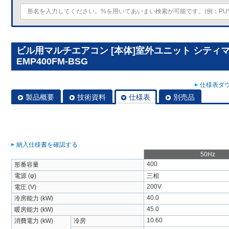
ビル用マルチエアコン [本体]室外ユニット シティマルチY
EMP400FM-BSG
仕様表ダウ
製品概要
技術資料
仕様表
別売品
納入仕様書を確認する
50Hz
400
形番容量
電源 (φ)
三相
200V
電圧 (V)
40.0
冷房能力 (kW)
45.0
暖房能力 (kW)
10.60
消費電力 (kW)
冷房