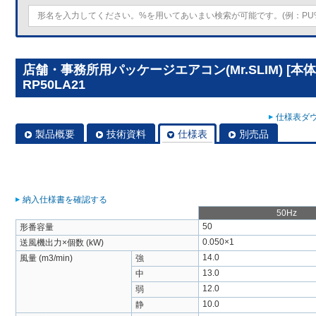
店舗・事務所用パッケージエアコン(Mr.SLIM) [本
RP50LA21
仕様表ダウ
製品概要
技術資料
仕様表
別売品
納入仕様書を確認する
50Hz
50
形番容量
0.050×1
送風機出力×個数 (kW)
14.0
風量 (m3/min)
強
13.0
中
12.0
弱
10.0
静