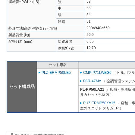
58
運転音<PWL> (dB)
強
56
中
54
弱
51
静粛
290×940×650
外形寸法(高さ×幅×奥行) (mm)
26.0
製品質量 (kg)
6.35
配管ｻｲｽﾞ (mm)
冷媒液管
12.70
冷媒ｶﾞｽ管
セット形名
PLZ-ERMP50LE5
CMP-P71LWEG6
（ ビル用マル
PAR-47MA
（ 空調管理システム
セット構成品
PL-RP50LA21
（ 店舗・事務所用パ
井カセット形室内 ）
PUZ-ERMP50KA15
（ 店舗・事務
室外ユニット スリムER ）