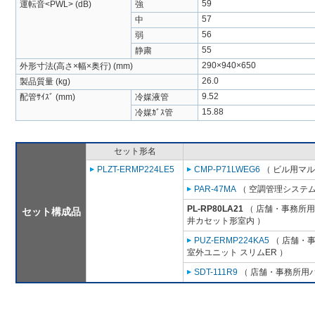
59
運転音<PWL> (dB)
強
57
中
56
弱
55
静粛
290×940×650
外形寸法(高さ×幅×奥行) (mm)
26.0
製品質量 (kg)
9.52
配管ｻｲｽﾞ (mm)
冷媒液管
15.88
冷媒ｶﾞｽ管
セット形名
PLZT-ERMP224LE5
CMP-P71LWEG6
（ ビル用マル
PAR-47MA
（ 空調管理システム
PL-RP80LA21
（ 店舗・事務所用パ
セット構成品
井カセット形室内 ）
PUZ-ERMP224KA5
（ 店舗・事務
室外ユニット スリムER ）
SDT-111R9
（ 店舗・事務所用パッ