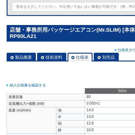
店舗・事務所用パッケージエアコン(Mr.SLIM) [本
RP80LA21
仕様表ダウ
製品概要
技術資料
仕様表
別売品
納入仕様書を確認する
50Hz
80
形番容量
0.050×1
送風機出力×個数 (kW)
14.0
風量 (m3/min)
強
13.0
中
12.0
弱
10.0
静