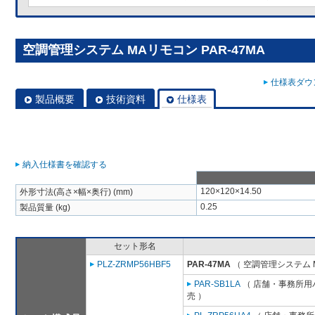
空調管理システム MAリモコン PAR-47MA
仕様表ダウン
製品概要
技術資料
仕様表
納入仕様書を確認する
120×120×14.50
外形寸法(高さ×幅×奥行) (mm)
0.25
製品質量 (kg)
セット形名
PLZ-ZRMP56HBF5
PAR-47MA
（ 空調管理システム 
PAR-SB1LA
（ 店舗・事務所用パッ
売 ）