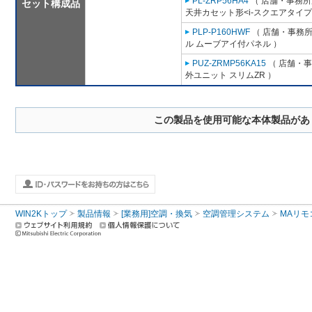
PL-ZRP56HA4
（ 店舗・事務所用
セット構成品
天井カセット形<i-スクエアタイプ
PLP-P160HWF
（ 店舗・事務所用
ル ムーブアイ付パネル ）
PUZ-ZRMP56KA15
（ 店舗・事務
外ユニット スリムZR ）
この製品を使用可能な本体製品があ
WIN2Kトップ
製品情報
[業務用]空調・換気
空調管理システム
MAリモ