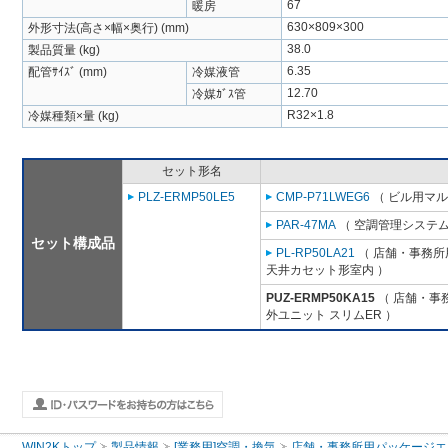
67
暖房
630×809×300
外形寸法(高さ×幅×奥行) (mm)
38.0
製品質量 (kg)
6.35
配管ｻｲｽﾞ (mm)
冷媒液管
12.70
冷媒ｶﾞｽ管
R32×1.8
冷媒種類×量 (kg)
セット形名
PLZ-ERMP50LE5
CMP-P71LWEG6
（ ビル用マル
PAR-47MA
（ 空調管理システム
セット構成品
PL-RP50LA21
（ 店舗・事務所用
天井カセット形室内 ）
PUZ-ERMP50KA15
（ 店舗・事務
外ユニット スリムER ）
WIN2Kトップ
製品情報
[業務用]空調・換気
店舗・事務所用パッケージエアコン