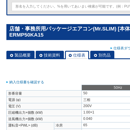
店舗・事務所用パッケージエアコン(Mr.SLIM) [本体
ERMP50KA15
仕様表ダウ
製品概要
技術資料
仕様表
別売品
納入仕様書を確認する
50Hz
50
形番容量
電源 (φ)
三相
200V
電圧 (V)
1.00×1
圧縮機出力×個数 (kW)
0.040
送風機出力×個数 (kW)
65
運転音<PWL> (dB)
冷房