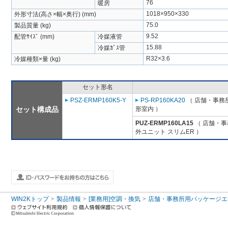
76
暖房
1018×950×330
外形寸法(高さ×幅×奥行) (mm)
75.0
製品質量 (kg)
9.52
配管ｻｲｽﾞ (mm)
冷媒液管
15.88
冷媒ｶﾞｽ管
R32×3.6
冷媒種類×量 (kg)
セット形名
PSZ-ERMP160K5-Y
PS-RP160KA20
（ 店舗・事務所
セット構成品
形室内 ）
PUZ-ERMP160LA15
（ 店舗・事務
外ユニット スリムER ）
WIN2Kトップ
製品情報
[業務用]空調・換気
店舗・事務所用パッケージエアコン