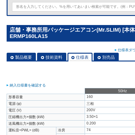
店舗・事務所用パッケージエアコン(Mr.SLIM) [本体
ERMP160LA15
仕様表ダウ
製品概要
技術資料
仕様表
別売品
納入仕様書を確認する
50Hz
160
形番容量
電源 (φ)
三相
200V
電圧 (V)
3.50×1
圧縮機出力×個数 (kW)
0.200
送風機出力×個数 (kW)
74
運転音<PWL> (dB)
冷房