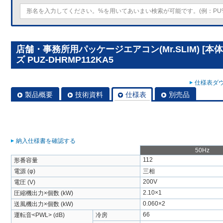
店舗・事務所用パッケージエアコン(Mr.SLIM) [
ズ PUZ-DHRMP112KA5
仕様表ダウ
製品概要
技術資料
仕様表
別売品
納入仕様書を確認する
50Hz
112
形番容量
電源 (φ)
三相
200V
電圧 (V)
2.10×1
圧縮機出力×個数 (kW)
0.060×2
送風機出力×個数 (kW)
66
運転音<PWL> (dB)
冷房