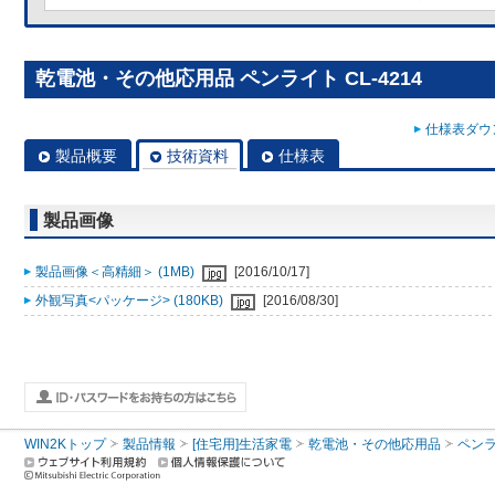
乾電池・その他応用品 ペンライト CL-4214
仕様表ダウン
製品概要
技術資料
仕様表
製品画像
製品画像＜高精細＞ (1MB)
[2016/10/17]
外観写真<パッケージ> (180KB)
[2016/08/30]
WIN2Kトップ
製品情報
[住宅用]生活家電
乾電池・その他応用品
ペン