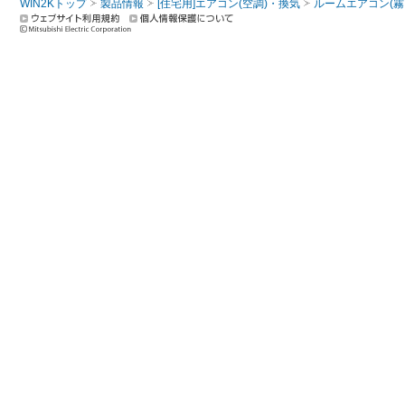
WIN2Kトップ
製品情報
[住宅用]エアコン(空調)・換気
ルームエアコン(霧