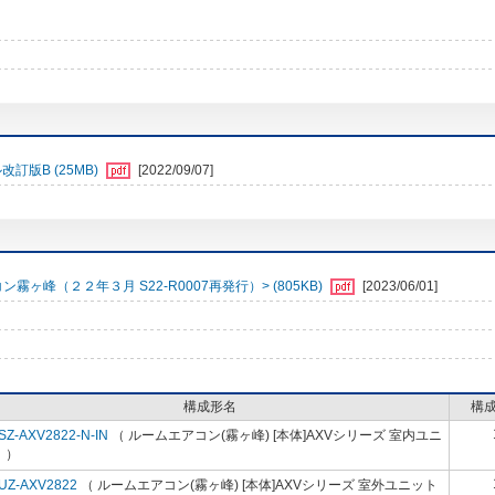
訂版B (25MB)
[2022/09/07]
峰（２２年３月 S22-R0007再発行）> (805KB)
[2023/06/01]
構成形名
構
SZ-AXV2822-N-IN
（ ルームエアコン(霧ヶ峰) [本体]AXVシリーズ 室内ユニ
 ）
UZ-AXV2822
（ ルームエアコン(霧ヶ峰) [本体]AXVシリーズ 室外ユニット