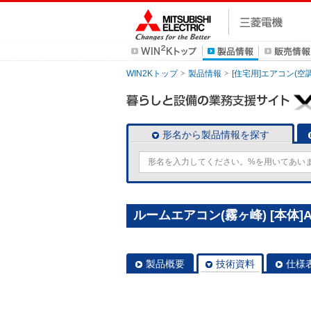
WIN2Kトップ
製品情報
[住宅用]エアコン(空
形名から製品情報を探す
ルームエアコン(霧ヶ峰) [本体]AX
製品概要
技術資料
仕様