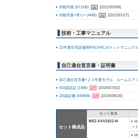
外観写真 (871KB)
[2022/02/09]
外観写真<寄り> (4MB)
[2022/01/27]
技術・工事マニュアル
22年度住宅設備用RACHACポケットマニュアル改
自己適合宣言書・証明書
自己適合宣言書<２２年度モデル ルームエアコン霧ヶ
ISO認定証 (1MB)
[2026/07/02]
JIS認証書 (449KB)
[2026/06/20]
セット形名
MSZ-AXV2822-N
M
セット構成品
ット
M