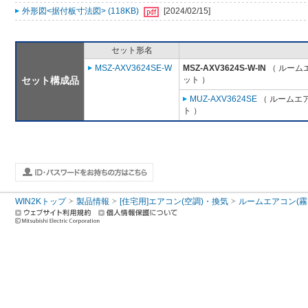
外形図<据付板寸法図> (118KB)
[2024/02/15]
セット形名
MSZ-AXV3624SE-W
MSZ-AXV3624S-W-IN
（ ルームエ
セット構成品
ット ）
MUZ-AXV3624SE
（ ルームエア
ト ）
WIN2Kトップ
製品情報
[住宅用]エアコン(空調)・換気
ルームエアコン(霧