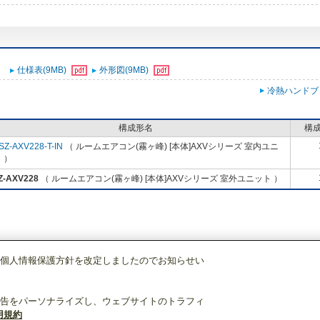
仕様表(9MB)
外形図(9MB)
冷熱ハンドブ
構成形名
構
SZ-AXV228-T-IN
（ ルームエアコン(霧ヶ峰) [本体]AXVシリーズ 室内ユニ
 ）
Z-AXV228
（ ルームエアコン(霧ヶ峰) [本体]AXVシリーズ 室外ユニット ）
個人情報保護方針を改定しましたのでお知らせい
調)・換気
ルームエアコン(霧ヶ峰)
[本体]AXVシリーズ
室外ユニット
MUZ-A
告をパーソナライズし、ウェブサイトのトラフィ
用規約