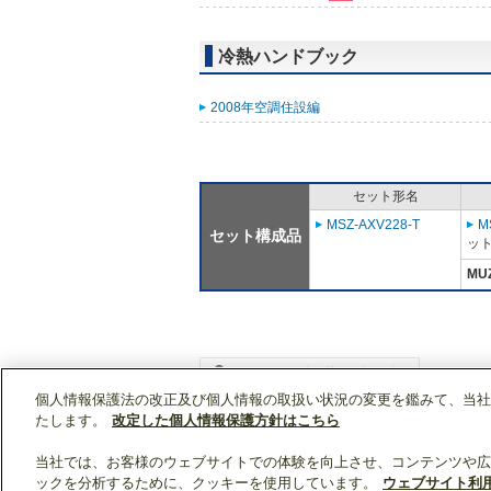
冷熱ハンドブック
2008年空調住設編
セット形名
MSZ-AXV228-T
M
セット構成品
ット
MU
個人情報保護法の改正及び個人情報の取扱い状況の変更を鑑みて、当社
WIN2Kトップ
製品情報
[住宅用]エアコン(空
たします。
改定した個人情報保護方針はこちら
当社では、お客様のウェブサイトでの体験を向上させ、コンテンツや広
ックを分析するために、クッキーを使用しています。
ウェブサイト利