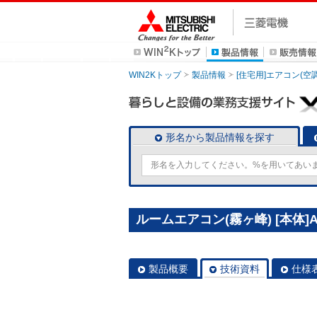
WIN2Kトップ
製品情報
[住宅用]エアコン(空
形名から製品情報を探す
ルームエアコン(霧ヶ峰) [本体]A
製品概要
技術資料
仕様