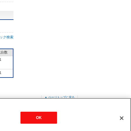
ック検索
成台数
1
1
▲ ページトップに戻る
XV228
OK