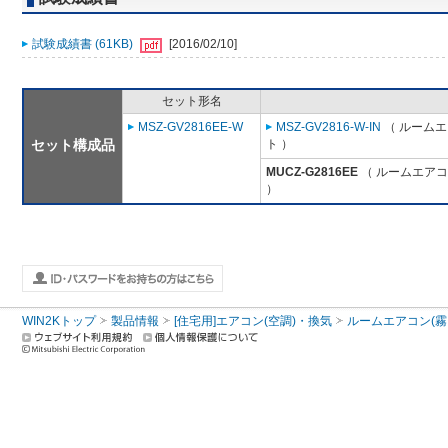
試験成績書 (61KB)
[2016/02/10]
セット形名
MSZ-GV2816EE-W
MSZ-GV2816-W-IN
（ ルームエ
セット構成品
ト ）
MUCZ-G2816EE
（ ルームエアコン
）
WIN2Kトップ
製品情報
[住宅用]エアコン(空調)・換気
ルームエアコン(霧