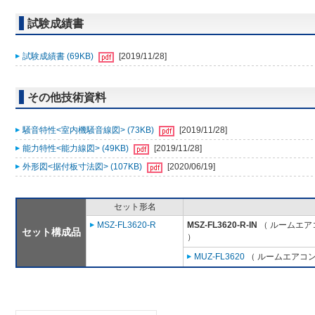
試験成績書
試験成績書 (69KB)
[2019/11/28]
その他技術資料
騒音特性<室内機騒音線図> (73KB)
[2019/11/28]
能力特性<能力線図> (49KB)
[2019/11/28]
外形図<据付板寸法図> (107KB)
[2020/06/19]
セット形名
MSZ-FL3620-R
MSZ-FL3620-R-IN
（ ルームエアコ
セット構成品
）
MUZ-FL3620
（ ルームエアコン(