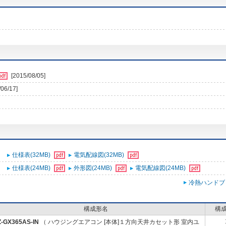
[2015/08/05]
/06/17]
仕様表(32MB)
電気配線図(32MB)
仕様表(24MB)
外形図(24MB)
電気配線図(24MB)
冷熱ハンドブ
構成形名
構
-GX365AS-IN
（ ハウジングエアコン [本体]１方向天井カセット形 室内ユ