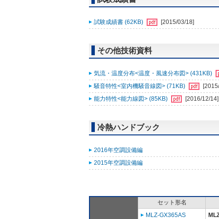
試験成績書 (62KB)
[2015/03/18]
その他技術資料
気流・温度分布<温度・風速分布図> (431KB)
騒音特性<室内機騒音線図> (71KB)
[2015
能力特性<能力線図> (85KB)
[2016/12/14]
冷熱ハンドブック
2016年空調設備編
2015年空調設備編
セット形名
MLZ-GX365AS
MLZ