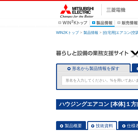
WIN2Kトップ
製品情報
[住宅用]エアコン(空
形名から製品情報を探す
ハウジングエアコン [本体]１方向
製品概要
技術資料
仕様