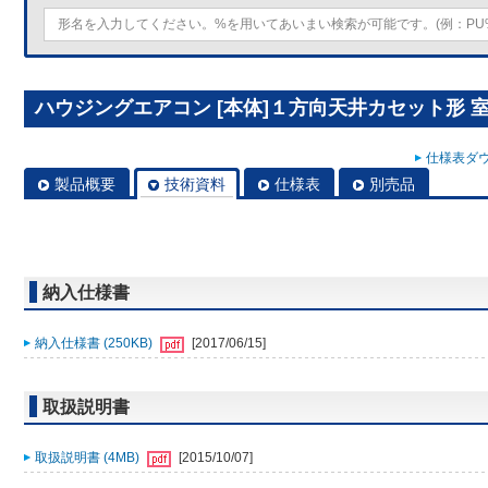
ハウジングエアコン [本体]１方向天井カセット形 室内ユ
仕様表ダウ
製品概要
技術資料
仕様表
別売品
納入仕様書
納入仕様書 (250KB)
[2017/06/15]
取扱説明書
取扱説明書 (4MB)
[2015/10/07]