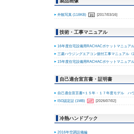
製品画像
外観写真 (118KB)
[2017/03/16]
技術・工事マニュアル
16年度住宅設備用RACHACポケットマニュアル改
三菱ハウジングエアコン据付工事マニュアル《基礎知
15年度住宅設備用RACHACポケットマニュアル (
自己適合宣言書・証明書
自己適合宣言書<１５年・１７年度モデル ハウジング
ISO認定証 (1MB)
[2026/07/02]
冷熱ハンドブック
2016年空調設備編