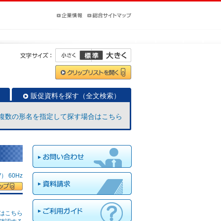
販促資料を探す（全文検索）
複数の形名を指定して探す場合はこちら
 60Hz
はこちら