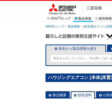
WIN2Kトップ
製品情報
[住宅用]エアコン(空
形名から製品情報を探す
ハウジングエアコン [本体]床置形 
製品概要
技術資料
仕様