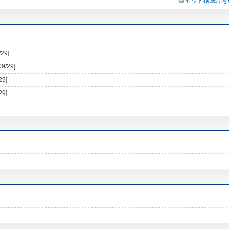
セット構成品を
/29]
09/29]
29]
29]