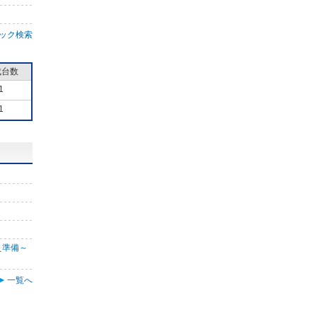
ック検索
成台数
1
1
え準備～
一覧へ