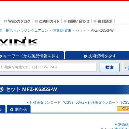
調)・換気
ハウジングエアコン
[本体]床置形
セット
MFZ-K635S-W
キーワードから製品情報を探す
技術資料を探す
セット MFZ-K635S-W
仕様表ダウンロード（CSV） 50Hz
仕様表ダウンロード（CSV）
表
別売品
別売品