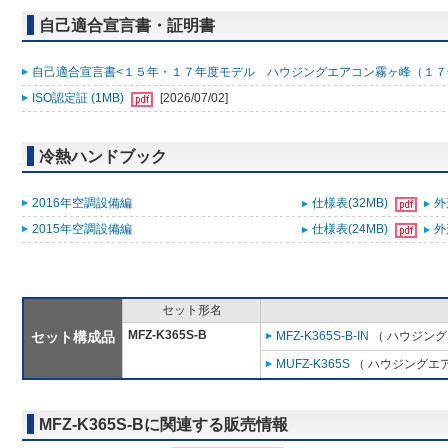
自己適合宣言書・証明書
自己適合宣言書<１５年・１７年度モデル ハウジングエアコン霧ヶ峰（１７年７月 S17
ISO認定証 (1MB)
[2026/07/02]
冷熱ハンドブック
2016年空調設備編
仕様表(32MB)
外
2015年空調設備編
仕様表(24MB)
外
セット形名
MFZ-K365S-B
セット構成品
MFZ-K365S-B-IN
（ ハウジング
MUFZ-K365S
（ ハウジングエア
MFZ-K365S-Bに関連する販売情報