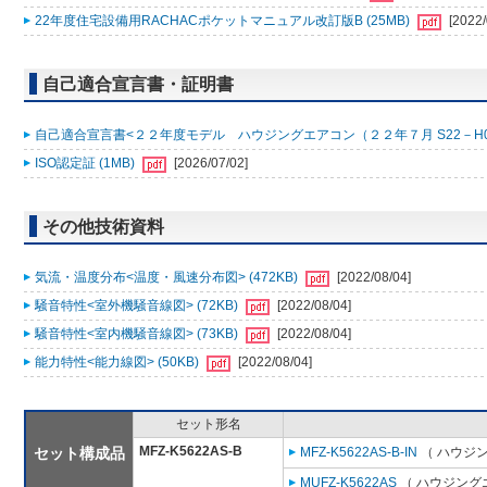
22年度住宅設備用RACHACポケットマニュアル改訂版B (25MB)
[2022/
自己適合宣言書・証明書
自己適合宣言書<２２年度モデル ハウジングエアコン（２２年７月 S22－H0001
ISO認定証 (1MB)
[2026/07/02]
その他技術資料
気流・温度分布<温度・風速分布図> (472KB)
[2022/08/04]
騒音特性<室外機騒音線図> (72KB)
[2022/08/04]
騒音特性<室内機騒音線図> (73KB)
[2022/08/04]
能力特性<能力線図> (50KB)
[2022/08/04]
セット形名
MFZ-K5622AS-B
セット構成品
MFZ-K5622AS-B-IN
（ ハウジン
MUFZ-K5622AS
（ ハウジングエ