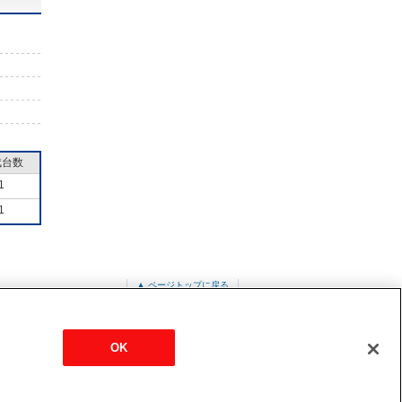
成台数
1
1
▲ ページトップに戻る
OK