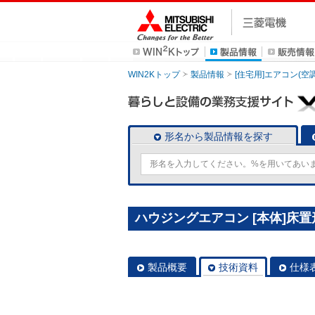
WIN2Kトップ
製品情報
[住宅用]エアコン(空
形名から製品情報を探す
ハウジングエアコン [本体]床置形 
製品概要
技術資料
仕様