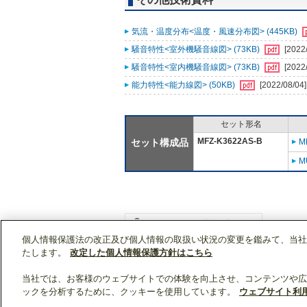
気流・温度分布<温度・風速分布図> (445KB)
騒音特性<室外機騒音線図> (73KB)
[2022
騒音特性<室内機騒音線図> (73KB)
[2022
能力特性<能力線図> (50KB)
[2022/08/04]
セット形名
MFZ-K3622AS-B
セット構成品
M
M
個人情報保護法の改正及び個人情報の取扱い状況の変更を鑑みて、当社
WIN2Kトップ
製品情報
[住宅用]エアコン(空
たします。
改定した個人情報保護方針はこちら
当社では、お客様のウェブサイトでの体験を向上させ、コンテンツや広
ックを分析するために、クッキーを使用しています。
ウェブサイト利
クリップリスト
0
0
製品：
/ 資料：