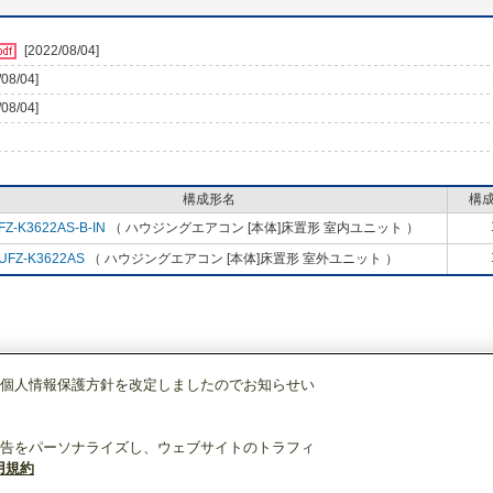
[2022/08/04]
/08/04]
/08/04]
構成形名
構
FZ-K3622AS-B-IN
（ ハウジングエアコン [本体]床置形 室内ユニット ）
UFZ-K3622AS
（ ハウジングエアコン [本体]床置形 室外ユニット ）
個人情報保護方針を改定しましたのでお知らせい
調)・換気
ハウジングエアコン
[本体]床置形
セット
MFZ-K3622AS-B
告をパーソナライズし、ウェブサイトのトラフィ
用規約