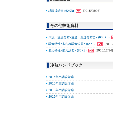
試験成績書 (62KB)
[2015/05/07]
その他技術資料
気流・温度分布<温度・風速分布図> (603KB)
騒音特性<室内機騒音線図> (65KB)
[2013
能力特性<能力線図> (80KB)
[2016/12/14]
冷熱ハンドブック
2016年空調設備編
2015年空調設備編
2013年空調設備編
2012年空調設備編