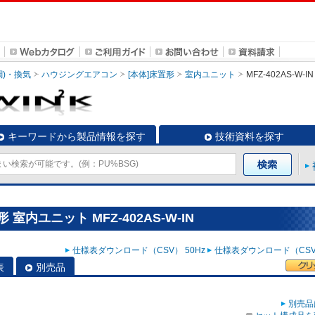
調)・換気
ハウジングエアコン
[本体]床置形
室内ユニット
MFZ-402AS-W-IN
キーワードから製品情報を探す
技術資料を探す
室内ユニット MFZ-402AS-W-IN
仕様表ダウンロード（CSV） 50Hz
仕様表ダウンロード（CSV）
表
別売品
別売品