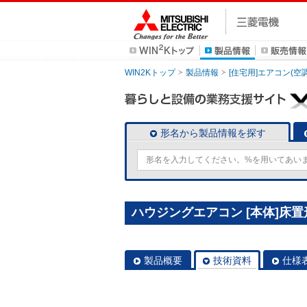
WIN2Kトップ
製品情報
[住宅用]エアコン(空
形名から製品情報を探す
ハウジングエアコン [本体]床置形 
製品概要
技術資料
仕様