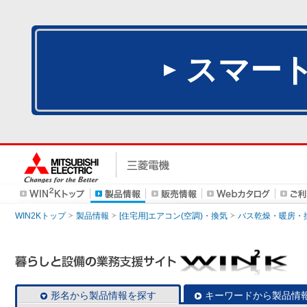
スマー
WIN2Kトップ
製品情報
[住宅用]エアコン(空調)・換気
バス乾燥・暖房・
形名から製品情報を探す
キーワードから製品情