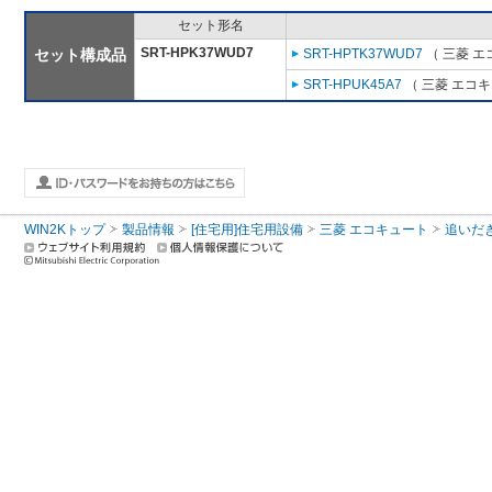
セット形名
SRT-HPK37WUD7
セット構成品
SRT-HPTK37WUD7
（ 三菱 エ
SRT-HPUK45A7
（ 三菱 エコ
WIN2Kトップ
製品情報
[住宅用]住宅用設備
三菱 エコキュート
追いだ