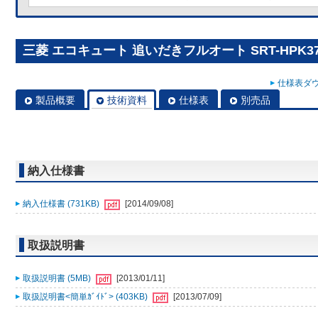
三菱 エコキュート 追いだきフルオート SRT-HPK37
仕様表ダウ
製品概要
技術資料
仕様表
別売品
納入仕様書
納入仕様書 (731KB)
[2014/09/08]
取扱説明書
取扱説明書 (5MB)
[2013/01/11]
取扱説明書<簡単ｶﾞｲﾄﾞ> (403KB)
[2013/07/09]