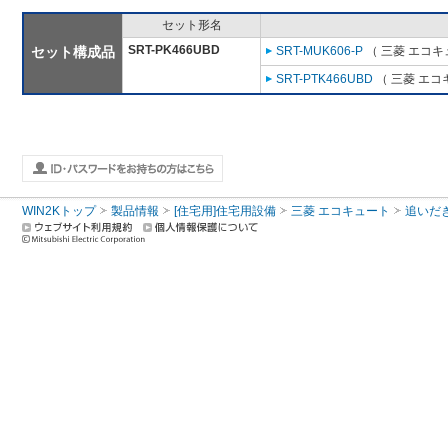
セット形名
SRT-PK466UBD
セット構成品
SRT-MUK606-P
（ 三菱 エコキ
SRT-PTK466UBD
（ 三菱 エコ
WIN2Kトップ
製品情報
[住宅用]住宅用設備
三菱 エコキュート
追いだ