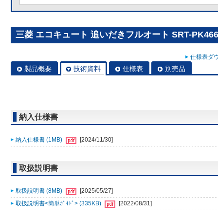
三菱 エコキュート 追いだきフルオート SRT-PK466
仕様表ダウ
製品概要
技術資料
仕様表
別売品
納入仕様書
納入仕様書 (1MB)
[2024/11/30]
取扱説明書
取扱説明書 (8MB)
[2025/05/27]
取扱説明書<簡単ｶﾞｲﾄﾞ> (335KB)
[2022/08/31]