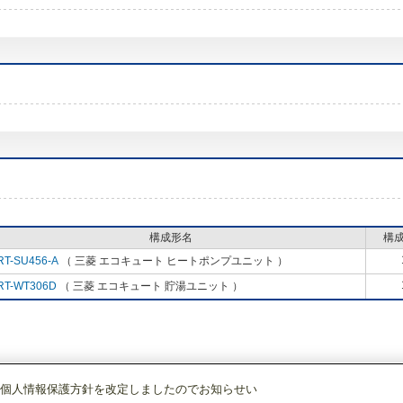
構成形名
構
RT-SU456-A
（ 三菱 エコキュート ヒートポンプユニット ）
RT-WT306D
（ 三菱 エコキュート 貯湯ユニット ）
個人情報保護方針を改定しましたのでお知らせい