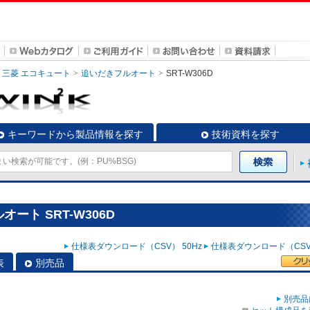
三菱 エコキュート
追いだきフルオート
SRT-W306D
キーワードから製品情報を探す
技術資料を探す
ート SRT-W306D
仕様表ダウンロード（CSV） 50Hz
仕様表ダウンロード（CSV）
表
別売品
別売品