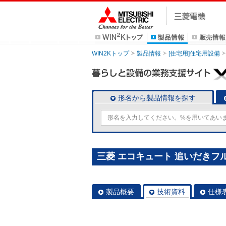
WIN2Kトップ
製品情報
[住宅用]住宅用設備
形名から製品情報を探す
三菱 エコキュート 追いだきフルオ
製品概要
技術資料
仕様