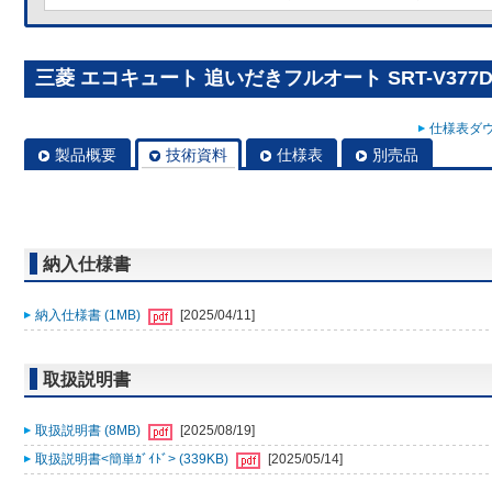
三菱 エコキュート 追いだきフルオート SRT-V377
仕様表ダウ
製品概要
技術資料
仕様表
別売品
納入仕様書
納入仕様書 (1MB)
[2025/04/11]
取扱説明書
取扱説明書 (8MB)
[2025/08/19]
取扱説明書<簡単ｶﾞｲﾄﾞ> (339KB)
[2025/05/14]