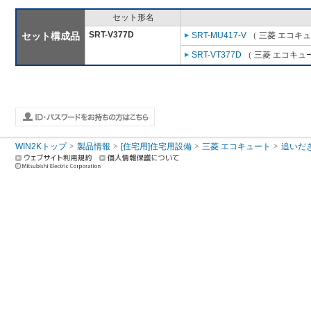
セット形名
SRT-V377D
セット構成品
SRT-MU417-V
（ 三菱 エコキ
SRT-VT377D
（ 三菱 エコキュ
WIN2Kトップ
製品情報
[住宅用]住宅用設備
三菱 エコキュート
追いだ