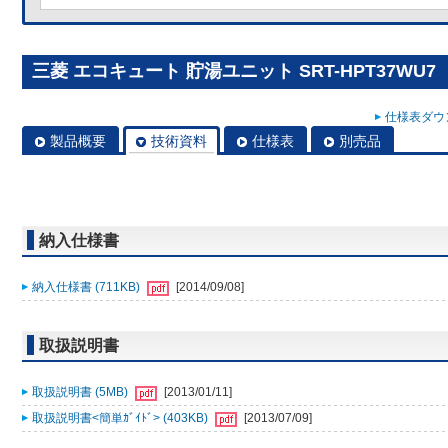
三菱 エコキュート 貯湯ユニット SRT-HPT37WU7
仕様表ダウン
製品概要
技術資料
仕様表
別売品
納入仕様書
納入仕様書 (711KB)
[2014/09/08]
取扱説明書
取扱説明書 (5MB)
[2013/01/11]
取扱説明書<簡単ｶﾞｲﾄﾞ> (403KB)
[2013/07/09]