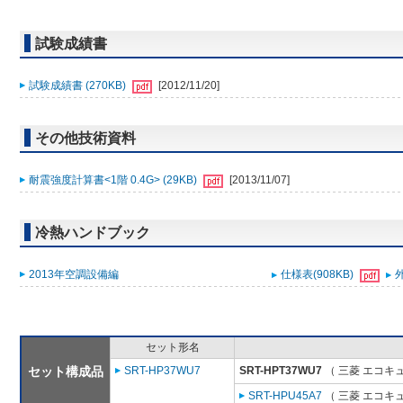
試験成績書
試験成績書 (270KB)
[2012/11/20]
その他技術資料
耐震強度計算書<1階 0.4G> (29KB)
[2013/11/07]
冷熱ハンドブック
2013年空調設備編
仕様表(908KB)
外
セット形名
セット構成品
SRT-HP37WU7
SRT-HPT37WU7
（ 三菱 エコキ
SRT-HPU45A7
（ 三菱 エコキ