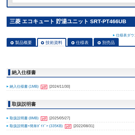
三菱 エコキュート 貯湯ユニット SRT-PT466UB
仕様表ダウン
製品概要
技術資料
仕様表
別売品
納入仕様書
納入仕様書 (1MB)
[2024/11/30]
取扱説明書
取扱説明書 (8MB)
[2025/05/27]
取扱説明書<簡単ｶﾞｲﾄﾞ> (335KB)
[2022/08/31]