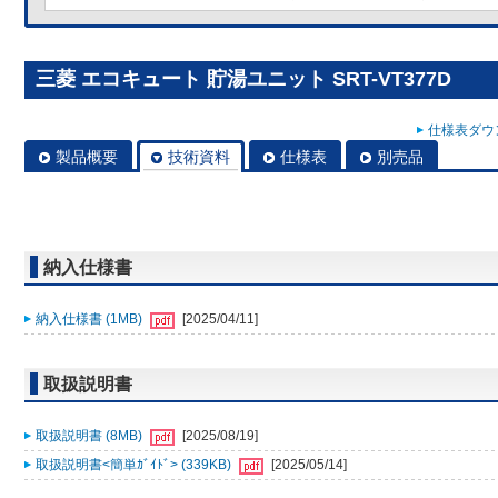
三菱 エコキュート 貯湯ユニット SRT-VT377D
仕様表ダウン
製品概要
技術資料
仕様表
別売品
納入仕様書
納入仕様書 (1MB)
[2025/04/11]
取扱説明書
取扱説明書 (8MB)
[2025/08/19]
取扱説明書<簡単ｶﾞｲﾄﾞ> (339KB)
[2025/05/14]