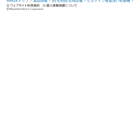
WIN2Kトップ
製品情報
[住宅用]住宅用設備
ビルトイン食器洗い乾燥機