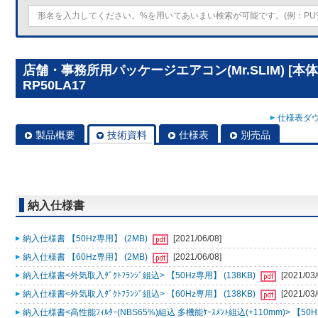
店舗・事務所用パッケージエアコン(Mr.SLIM) [本
RP50LA17
仕様表ダウ
製品概要
技術資料
仕様表
別売品
納入仕様書
納入仕様書 【50Hz専用】 (2MB)
[2021/06/08]
納入仕様書 【60Hz専用】 (2MB)
[2021/06/08]
納入仕様書<外気取入ﾀﾞｸﾄﾌﾗﾝｼﾞ組込> 【50Hz専用】 (138KB)
[2021/03/
納入仕様書<外気取入ﾀﾞｸﾄﾌﾗﾝｼﾞ組込> 【60Hz専用】 (138KB)
[2021/03/
納入仕様書<高性能ﾌｨﾙﾀｰ(NBS65%)組込 多機能ｹｰｽﾒﾝﾄ組込(+110mm)> 【50H