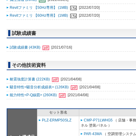
Revitファミリ 【50Hz専用】 (1MB)
[2022/07/20]
Revitファミリ 【60Hz専用】 (1MB)
[2022/07/20]
試験成績書
試験成績書 (43KB)
[2021/07/16]
その他技術資料
耐震強度計算書 (222KB)
[2021/04/08]
騒音特性<騒音分析成績表> (126KB)
[2021/04/08]
能力特性<P-Q線図> (260KB)
[2021/04/08]
セット形名
PLZ-ERMP50SLZ
CMP-P71LWHG5
（ 店舗・事務所
ネル 塗装パネル ）
PAR-43MA
（ 空調管理システム