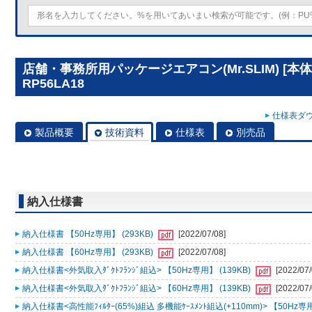
店舗・事務所用パッケージエアコン(Mr.SLIM) [本
RP56LA18
仕様表ダウ
製品概要
技術資料
仕様表
別売品
納入仕様書
納入仕様書 【50Hz専用】 (293KB)
[2022/07/08]
納入仕様書 【60Hz専用】 (293KB)
[2022/07/08]
納入仕様書<外気取入ﾀﾞｸﾄﾌﾗﾝｼﾞ組込> 【50Hz専用】 (139KB)
[2022/07/
納入仕様書<外気取入ﾀﾞｸﾄﾌﾗﾝｼﾞ組込> 【60Hz専用】 (139KB)
[2022/07/
納入仕様書<高性能ﾌｨﾙﾀｰ(65%)組込 多機能ｹｰｽﾒﾝﾄ組込(+110mm)> 【50Hz専用