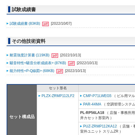
試験成績書
試験成績書 (83KB)
[2022/10/07]
その他技術資料
耐震強度計算書 (119KB)
[2022/10/13]
騒音特性<騒音分析成績表> (87KB)
[2022/10/13]
能力特性<P-Q線図> (68KB)
[2022/10/13]
セット形名
PLZX-ZRMP112LF2
CMP-P71LWEG5
（ ビル用マル
PAR-44MA
（ 空調管理システム
PL-RP56LA18
（ 店舗・事務所用パ
セット構成品
井カセット形室内 ）
PUZ-ZRMP112KA12
（ 店舗・事
室外ユニット スリムZR ）