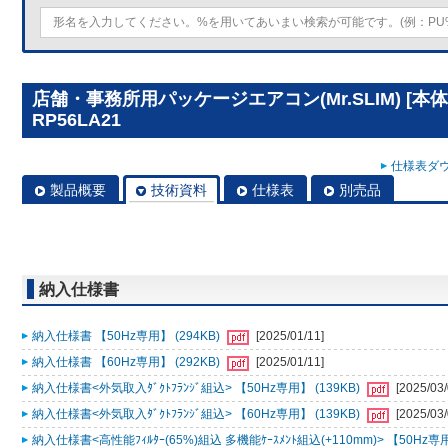
店舗・事務所用パッケージエアコン(Mr.SLIM) [本
RP56LA21
仕様表ダウ
製品概要
技術資料
仕様表
別売品
納入仕様書
納入仕様書 【50Hz専用】 (294KB)
[2025/01/11]
納入仕様書 【60Hz専用】 (292KB)
[2025/01/11]
納入仕様書<外気取入ﾀﾞｸﾄﾌﾗﾝｼﾞ組込> 【50Hz専用】 (139KB)
[2025/03/
納入仕様書<外気取入ﾀﾞｸﾄﾌﾗﾝｼﾞ組込> 【60Hz専用】 (139KB)
[2025/03/
納入仕様書<高性能ﾌｨﾙﾀｰ(65%)組込 多機能ｹｰｽﾒﾝﾄ組込(+110mm)> 【50Hz専用