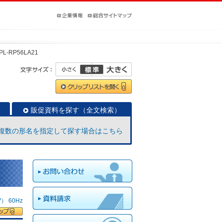
PL-RP56LA21
販促資料を探す（全文検索）
複数の形名を指定して探す場合はこちら
 60Hz