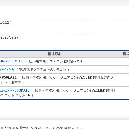
5/02/27]
[2025/02/27]
構成形名
構
MP-P71LWEG6
（ ビル用マルチエアコン [別売]パネル ）
AR-47MA
（ 空調管理システム MAリモコン ）
RP56LA21
（ 店舗・事務所用パッケージエアコン(Mr.SLIM) [本体]2方向天
カセット形室内 ）
UZ-ERMP56SKA15
（ 店舗・事務所用パッケージエアコン(Mr.SLIM) [本体]
ユニット スリムER ）
個人情報保護方針を改定しましたのでお知らせい