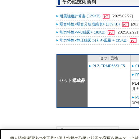
その他技術資料
耐震強度計算書 (129KB)
[2025/02/27]
騒音特性<騒音分析成績表> (139KB)
[202
能力特性<P-Q線図> (38KB)
[2025/02/27]
能力特性<静圧線図(分ﾀﾞｸﾄ風量)> (35KB)
セット形名
PLZ-ERMP56SLE5
C
P
セット構成品
PL-
井
P
室外
個人情報保護法の改正及び個人情報の取扱い状況の変更を鑑みて、当社