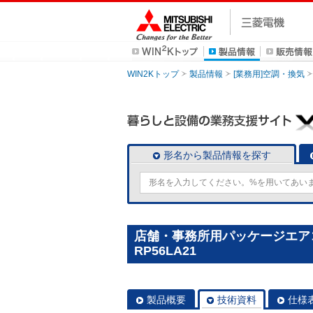
WIN2Kトップ
製品情報
[業務用]空調・換気
形名から製品情報を探す
店舗・事務所用パッケージエアコン(
RP56LA21
製品概要
技術資料
仕様