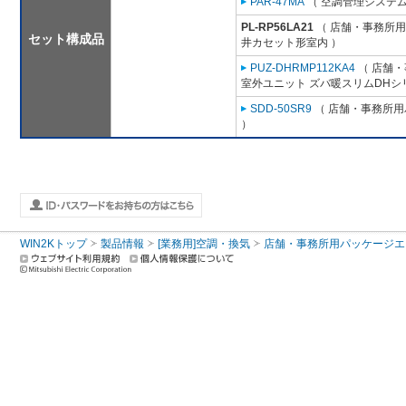
PAR-47MA
（ 空調管理システム
PL-RP56LA21
（ 店舗・事務所用パ
セット構成品
井カセット形室内 ）
PUZ-DHRMP112KA4
（ 店舗・事
室外ユニット ズバ暖スリムDHシ
SDD-50SR9
（ 店舗・事務所用パ
）
WIN2Kトップ
製品情報
[業務用]空調・換気
店舗・事務所用パッケージエアコン