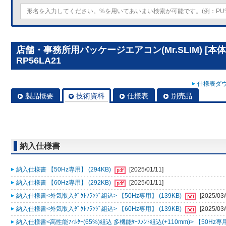
店舗・事務所用パッケージエアコン(Mr.SLIM) [本
RP56LA21
仕様表ダウ
製品概要
技術資料
仕様表
別売品
納入仕様書
納入仕様書 【50Hz専用】 (294KB)
[2025/01/11]
納入仕様書 【60Hz専用】 (292KB)
[2025/01/11]
納入仕様書<外気取入ﾀﾞｸﾄﾌﾗﾝｼﾞ組込> 【50Hz専用】 (139KB)
[2025/03/
納入仕様書<外気取入ﾀﾞｸﾄﾌﾗﾝｼﾞ組込> 【60Hz専用】 (139KB)
[2025/03/
納入仕様書<高性能ﾌｨﾙﾀｰ(65%)組込 多機能ｹｰｽﾒﾝﾄ組込(+110mm)> 【50Hz専用