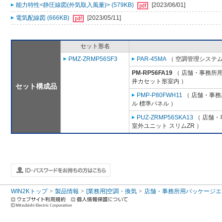
能力特性<静圧線図(外気取入風量)> (579KB)
[2023/06/01]
電気配線図 (666KB)
[2023/05/11]
セット形名
PMZ-ZRMP56SF3
PAR-45MA
（ 空調管理システム
PM-RP56FA19
（ 店舗・事務所用パ
井カセット形室内 ）
セット構成品
PMP-P80FWH11
（ 店舗・事務所
ル 標準パネル ）
PUZ-ZRMP56SKA13
（ 店舗・事
室外ユニット スリムZR ）
WIN2Kトップ
製品情報
[業務用]空調・換気
店舗・事務所用パッケージエアコン