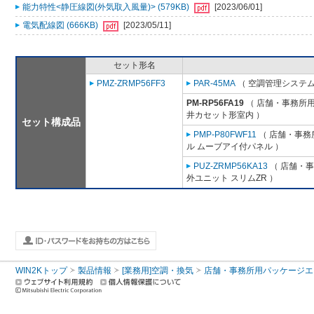
能力特性<静圧線図(外気取入風量)> (579KB)
[2023/06/01]
電気配線図 (666KB)
[2023/05/11]
セット形名
PMZ-ZRMP56FF3
PAR-45MA
（ 空調管理システム
PM-RP56FA19
（ 店舗・事務所用パ
井カセット形室内 ）
セット構成品
PMP-P80FWF11
（ 店舗・事務所
ル ムーブアイ付パネル ）
PUZ-ZRMP56KA13
（ 店舗・事務
外ユニット スリムZR ）
WIN2Kトップ
製品情報
[業務用]空調・換気
店舗・事務所用パッケージエアコン