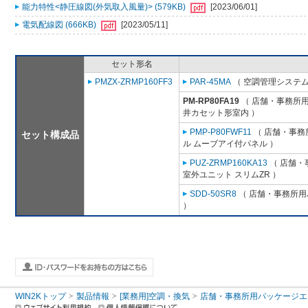
能力特性<静圧線図(外気取入風量)> (579KB)
[2023/06/01]
電気配線図 (666KB)
[2023/05/11]
セット形名
PMZX-ZRMP160FF3
PAR-45MA
（ 空調管理システム
PM-RP80FA19
（ 店舗・事務所用パ
井カセット形室内 ）
PMP-P80FWF11
（ 店舗・事務所
セット構成品
ル ムーブアイ付パネル ）
PUZ-ZRMP160KA13
（ 店舗・事
室外ユニット スリムZR ）
SDD-50SR8
（ 店舗・事務所用パ
）
WIN2Kトップ
製品情報
[業務用]空調・換気
店舗・事務所用パッケージエアコン