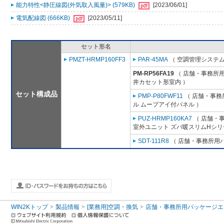
能力特性<静圧線図(外気取入風量)> (579KB)
[2023/06/01]
電気配線図 (666KB)
[2023/05/11]
セット形名
PMZT-HRMP160FF3
PAR-45MA
（ 空調管理システム
PM-RP56FA19
（ 店舗・事務所用パ
井カセット形室内 ）
セット構成品
PMP-P80FWF11
（ 店舗・事務所
ル ムーブアイ付パネル ）
PUZ-HRMP160KA7
（ 店舗・事
室外ユニット ズバ暖スリムHシリ
SDT-111R8
（ 店舗・事務所用パッ
WIN2Kトップ
製品情報
[業務用]空調・換気
店舗・事務所用パッケージエアコン