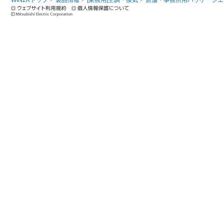
WIN2Kトップ
製品情報
[業務用]空調・換気
店舗・事務所用パッケージエアコン