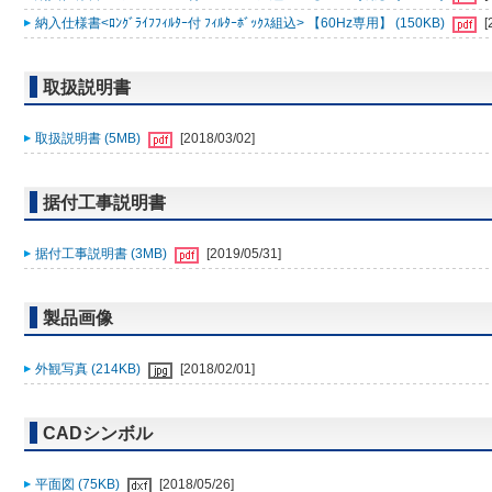
納入仕様書<ﾛﾝｸﾞﾗｲﾌﾌｨﾙﾀｰ付 ﾌｨﾙﾀｰﾎﾞｯｸｽ組込> 【60Hz専用】 (150KB)
[
取扱説明書
取扱説明書 (5MB)
[2018/03/02]
据付工事説明書
据付工事説明書 (3MB)
[2019/05/31]
製品画像
外観写真 (214KB)
[2018/02/01]
CADシンボル
平面図 (75KB)
[2018/05/26]