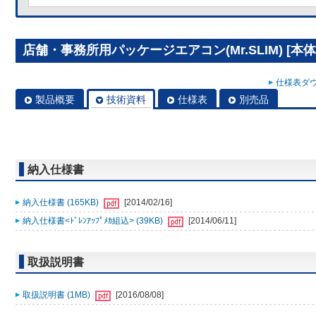
店舗・事務所用パッケージエアコン(Mr.SLIM) [本体]
仕様表ダウ
製品概要
技術資料
仕様表
別売品
納入仕様書
納入仕様書 (165KB)
[2014/02/16]
納入仕様書<ﾄﾞﾚﾝｱｯﾌﾟﾒｶ組込> (39KB)
[2014/06/11]
取扱説明書
取扱説明書 (1MB)
[2016/08/08]