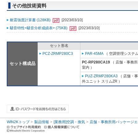
その他技術資料
耐震強度計算書 (128KB)
[2023/03/10]
騒音特性<騒音分析成績表> (75KB)
[2023/03/10]
セット形名
PCZ-ZRMP280C3
PAR-45MA
（ 空調管理システム
PC-RP280CA19
（ 店舗・事務所用
セット構成品
室内 ）
PUZ-ZRMP280KA3
（ 店舗・事務
外ユニット スリムZR ）
WIN2Kトップ
製品情報
[業務用]空調・換気
店舗・事務所用パッケージエアコン