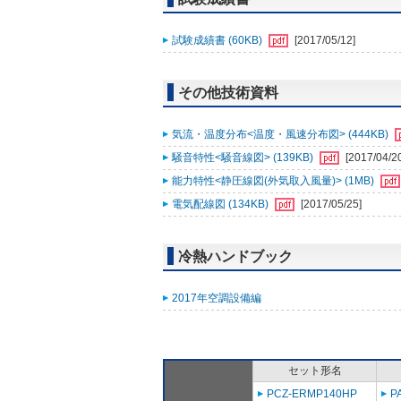
試験成績書 (60KB)
[2017/05/12]
その他技術資料
気流・温度分布<温度・風速分布図> (444KB)
騒音特性<騒音線図> (139KB)
[2017/04/2
能力特性<静圧線図(外気取入風量)> (1MB)
電気配線図 (134KB)
[2017/05/25]
冷熱ハンドブック
2017年空調設備編
セット形名
PCZ-ERMP140HP
P