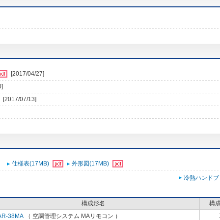
[2017/04/27]
0]
[2017/07/13]
仕様表(17MB)
外形図(17MB)
冷熱ハンドブ
構成形名
構
AR-38MA
（ 空調管理システム MAリモコン ）