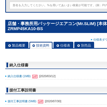
店舗・事務所用パッケージエアコン(Mr.SLIM) [本体
ZRMP45KA10-BS
仕様表ダウ
製品概要
技術資料
仕様表
別売品
納入仕様書
納入仕様書 (1MB)
[2020/03/12]
据付工事説明書
据付工事説明書 (5MB)
[2020/07/30]