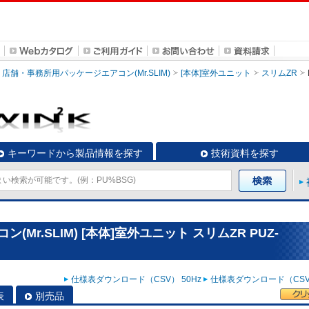
店舗・事務所用パッケージエアコン(Mr.SLIM)
[本体]室外ユニット
スリムZR
キーワードから製品情報を探す
技術資料を探す
r.SLIM) [本体]室外ユニット スリムZR PUZ-
仕様表ダウンロード（CSV） 50Hz
仕様表ダウンロード（CSV）
表
別売品