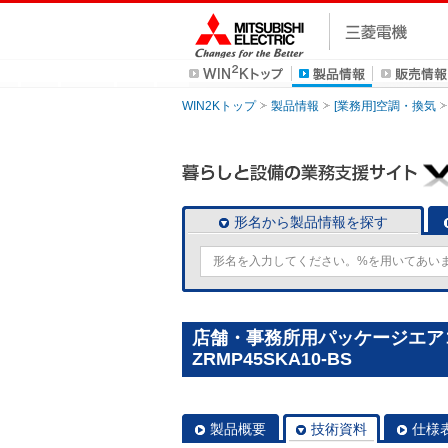
WIN2Kトップ
製品情報
[業務用]空調・換気
形名から製品情報を探す
店舗・事務所用パッケージエアコン(M
ZRMP45SKA10-BS
製品概要
技術資料
仕様