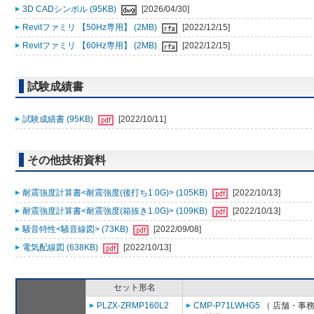
3D CADシンボル (95KB)
[2026/04/30]
Revitファミリ 【50Hz専用】 (2MB)
[2022/12/15]
Revitファミリ 【60Hz専用】 (2MB)
[2022/12/15]
試験成績書
試験成績書 (95KB)
[2022/10/11]
その他技術資料
耐震強度計算書<耐震強度(後打ち1.0G)> (105KB)
[2022/10/13]
耐震強度計算書<耐震強度(箱抜き1.0G)> (109KB)
[2022/10/13]
騒音特性<騒音線図> (73KB)
[2022/09/08]
電気配線図 (638KB)
[2022/10/13]
セット形名
PLZX-ZRMP160L2
CMP-P71LWHG5
（ 店舗・事務所