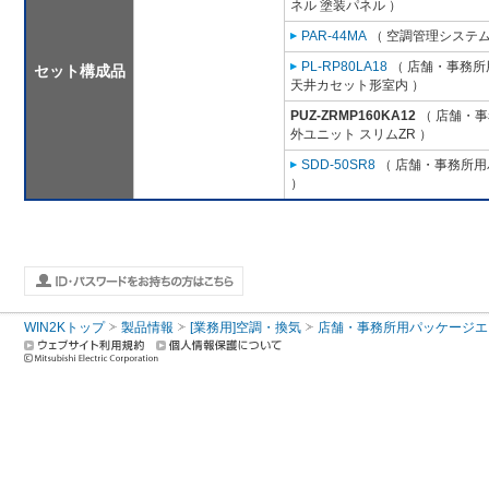
ネル 塗装パネル ）
PAR-44MA
（ 空調管理システム
PL-RP80LA18
（ 店舗・事務所用
セット構成品
天井カセット形室内 ）
PUZ-ZRMP160KA12
（ 店舗・事務
外ユニット スリムZR ）
SDD-50SR8
（ 店舗・事務所用パ
）
WIN2Kトップ
製品情報
[業務用]空調・換気
店舗・事務所用パッケージエアコン