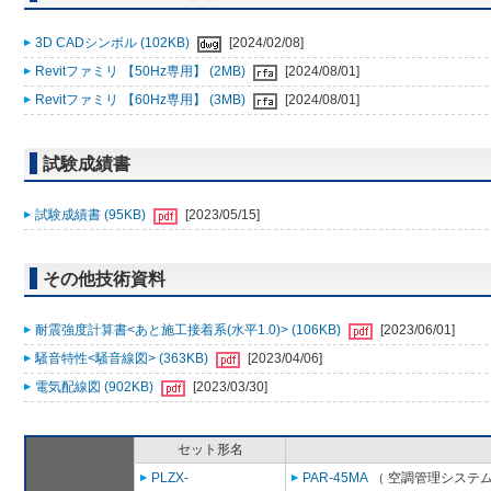
3D CADシンボル (102KB)
[2024/02/08]
Revitファミリ 【50Hz専用】 (2MB)
[2024/08/01]
Revitファミリ 【60Hz専用】 (3MB)
[2024/08/01]
試験成績書
試験成績書 (95KB)
[2023/05/15]
その他技術資料
耐震強度計算書<あと施工接着系(水平1.0)> (106KB)
[2023/06/01]
騒音特性<騒音線図> (363KB)
[2023/04/06]
電気配線図 (902KB)
[2023/03/30]
セット形名
PLZX-
PAR-45MA
（ 空調管理システム