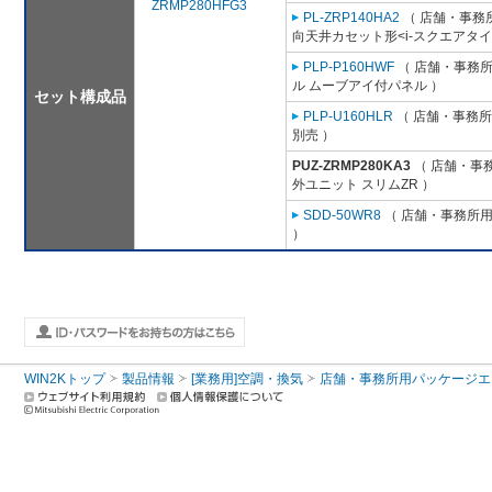
ZRMP280HFG3
PL-ZRP140HA2
（ 店舗・事務所用
向天井カセット形<i-スクエアタイ
PLP-P160HWF
（ 店舗・事務所用
ル ムーブアイ付パネル ）
セット構成品
PLP-U160HLR
（ 店舗・事務所用
別売 ）
PUZ-ZRMP280KA3
（ 店舗・事務
外ユニット スリムZR ）
SDD-50WR8
（ 店舗・事務所用パ
）
WIN2Kトップ
製品情報
[業務用]空調・換気
店舗・事務所用パッケージエアコン