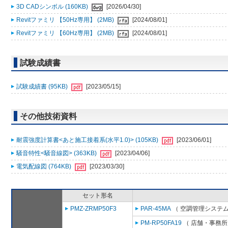
3D CADシンボル (160KB)
[2026/04/30]
Revitファミリ 【50Hz専用】 (2MB)
[2024/08/01]
Revitファミリ 【60Hz専用】 (2MB)
[2024/08/01]
試験成績書
試験成績書 (95KB)
[2023/05/15]
その他技術資料
耐震強度計算書<あと施工接着系(水平1.0)> (105KB)
[2023/06/01]
騒音特性<騒音線図> (363KB)
[2023/04/06]
電気配線図 (764KB)
[2023/03/30]
セット形名
PMZ-ZRMP50F3
PAR-45MA
（ 空調管理システム
PM-RP50FA19
（ 店舗・事務所用