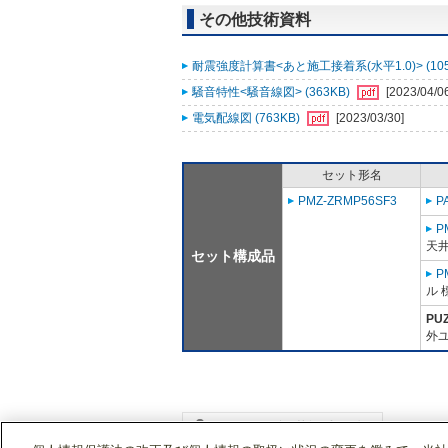
その他技術資料
耐震強度計算書<あと施工接着系(水平1.0)> (105
騒音特性<騒音線図> (363KB)
[2023/04/0
電気配線図 (763KB)
[2023/03/30]
セット形名
PMZ-ZRMP56SF3
P
P
天
セット構成品
P
ル 
PU
外ユ