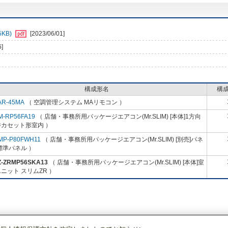
KB)
[2023/06/01]
6]
構成形名
構
AR-45MA
（ 空調管理システム MAリモコン ）
M-RP56FA19
（ 店舗・事務所用パッケージエアコン(Mr.SLIM) [本体]1方向
井カセット形室内 ）
MP-P80FWH11
（ 店舗・事務所用パッケージエアコン(Mr.SLIM) [別売]パネ
標準パネル ）
Z-ZRMP56SKA13
（ 店舗・事務所用パッケージエアコン(Mr.SLIM) [本体]室
ニット スリムZR ）