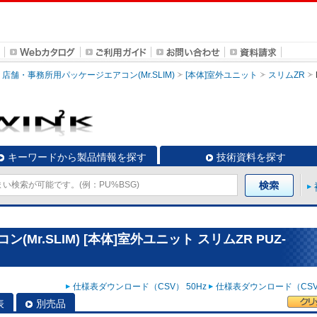
店舗・事務所用パッケージエアコン(Mr.SLIM)
[本体]室外ユニット
スリムZR
キーワードから製品情報を探す
技術資料を探す
r.SLIM) [本体]室外ユニット スリムZR PUZ-
仕様表ダウンロード（CSV） 50Hz
仕様表ダウンロード（CSV）
表
別売品