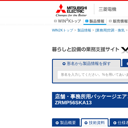
WIN2Kトップ
製品情報
[業務用]空調・換気
形名から製品情報を探す
店舗・事務所用パッケージエアコン(M
ZRMP56SKA13
製品概要
技術資料
仕様