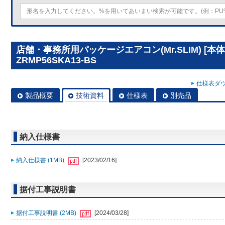
店舗・事務所用パッケージエアコン(Mr.SLIM) [本体
ZRMP56SKA13-BS
仕様表ダウ
製品概要
技術資料
仕様表
別売品
納入仕様書
納入仕様書 (1MB)
[2023/02/16]
据付工事説明書
据付工事説明書 (2MB)
[2024/03/28]